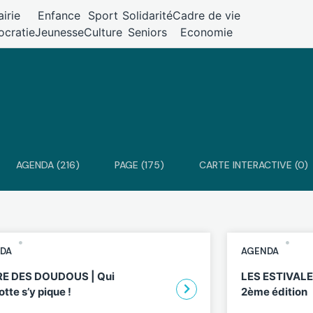
irie
Enfance
Sport
Solidarité
Cadre de vie
cratie
Jeunesse
Culture
Seniors
Economie
AGENDA (216)
PAGE (175)
CARTE INTERACTIVE (0)
DA
AGENDA
E DES DOUDOUS | Qui
LES ESTIVALE
rotte s’y pique !
2ème édition