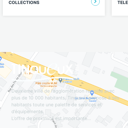
COLLECTIONS
TEL
Deuxième ville de l’agglomération rémoise avec
plus de 10 000 habitants, Tinqueux propose à ses
habitants toute une palette de services et
d’équipements.
L’offre de proximité est importante…