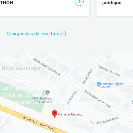
ETHON
juridique
Charger plus de résultats
+
Nous contacter
Horaires
Lundi au vendredi : 8h30 - 12h | 13h30 - 17h30 (du
29 juin au 28 août 2026)
Consultez les horaires d'ouverture des services
municipaux
Avenue du 29 Août 1944, 51430 Tinqueux