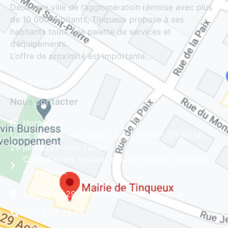
Deuxième ville de l’agglomération rémoise avec plus
de 10 000 habitants, Tinqueux propose à ses
habitants toute une palette de services et
d’équipements.
L’offre de proximité est importante…
Lire la suite
Nous contacter
Horaires
Lundi au vendredi : 8h30 - 12h | 13h30 - 17h30 (du
29 juin au 28 août 2026)
Consultez les horaires d'ouverture des services
municipaux
Avenue du 29 Août 1944, 51430 Tinqueux
03 26 08 23 45