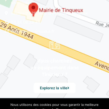
municipaux
Avenue du 29 Août 1944, 51430 Tinqueux
03 26 08 23 45
mairie@ville-tinqueux.fr
Vous cherchez
un équipement dans
Tinqueux ?
Explorez la ville
Nous utilisons des cookies pour vous garantir la meilleure
© Mairie de Tinqueux – Avenue du 29 Août 1944, 51430