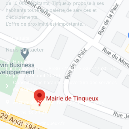
de 10 000 habitants, Tinqueux propose à ses
habitants toute une palette de services et
d’équipements.
L’offre de proximité est importante…
Lire la suite
Nous contacter
Horaires
Lundi au vendredi : 8h30 - 12h | 13h30 - 17h30 (du
29 juin au 28 août 2026)
Consultez les horaires d'ouverture des services
municipaux
Avenue du 29 Août 1944, 51430 Tinqueux
03 26 08 23 45
mairie@ville-tinqueux.fr