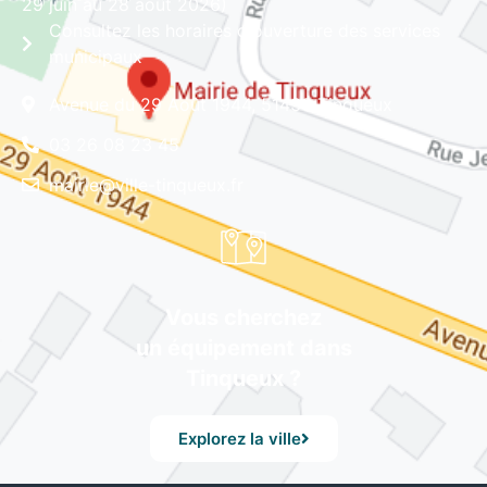
29 juin au 28 août 2026)
Consultez les horaires d'ouverture des services
municipaux
Avenue du 29 Août 1944, 51430 Tinqueux
03 26 08 23 45
mairie@ville-tinqueux.fr
Vous cherchez
un équipement dans
Tinqueux ?
Explorez la ville