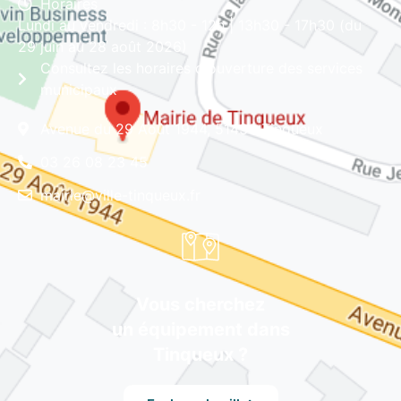
Horaires
Lundi au vendredi : 8h30 - 12h | 13h30 - 17h30 (du
29 juin au 28 août 2026)
Consultez les horaires d'ouverture des services
municipaux
Avenue du 29 Août 1944, 51430 Tinqueux
03 26 08 23 45
mairie@ville-tinqueux.fr
Vous cherchez
un équipement dans
Tinqueux ?