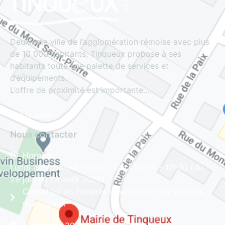
Deuxième ville de l’agglomération rémoise avec plus
de 10 000 habitants, Tinqueux propose à ses
habitants toute une palette de services et
d’équipements.
L’offre de proximité est importante…
Lire la suite
Nous contacter
Horaires
Lundi au vendredi : 8h30 - 12h | 13h30 - 17h30 (du
29 juin au 28 août 2026)
Consultez les horaires d'ouverture des services
municipaux