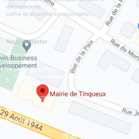
d’équipements.
L’offre de proximité est importante…
Lire la suite
Nous contacter
Horaires
Lundi au vendredi : 8h30 - 12h | 13h30 - 17h30 (du
29 juin au 28 août 2026)
Consultez les horaires d'ouverture des services
municipaux
Avenue du 29 Août 1944, 51430 Tinqueux
03 26 08 23 45
mairie@ville-tinqueux.fr