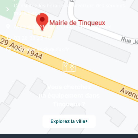
Consultez les horaires d'ouverture des services
municipaux
Avenue du 29 Août 1944, 51430 Tinqueux
03 26 08 23 45
mairie@ville-tinqueux.fr
Vous cherchez
un équipement dans
Tinqueux ?
Explorez la ville