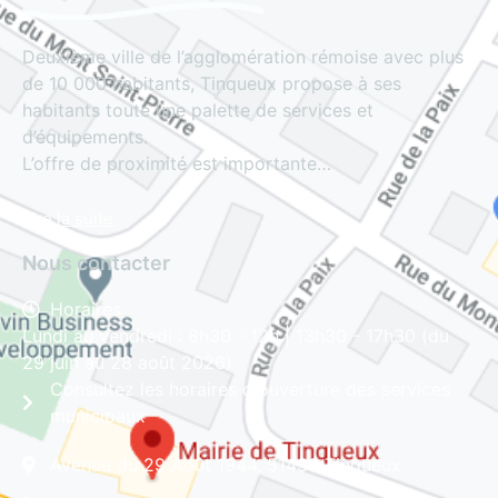
Deuxième ville de l’agglomération rémoise avec plus
de 10 000 habitants, Tinqueux propose à ses
habitants toute une palette de services et
d’équipements.
L’offre de proximité est importante…
Lire la suite
Nous contacter
Horaires
Lundi au vendredi : 8h30 - 12h | 13h30 - 17h30 (du
29 juin au 28 août 2026)
Consultez les horaires d'ouverture des services
municipaux
Avenue du 29 Août 1944, 51430 Tinqueux