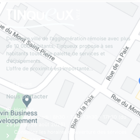
Deuxième ville de l’agglomération rémoise avec plus
de 10 000 habitants, Tinqueux propose à ses
habitants toute une palette de services et
d’équipements.
L’offre de proximité est importante…
Lire la suite
Nous contacter
Horaires
Lundi au vendredi : 8h30 - 12h | 13h30 - 17h30 (du
29 juin au 28 août 2026)
Consultez les horaires d'ouverture des services
municipaux