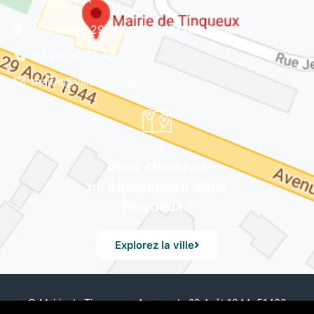
Avenue du 29 Août 1944, 51430 Tinqueux
03 26 08 23 45
mairie@ville-tinqueux.fr
Vous cherchez
un équipement dans
Tinqueux ?
Explorez la ville
© Mairie de Tinqueux – Avenue du 29 Août 1944, 51430