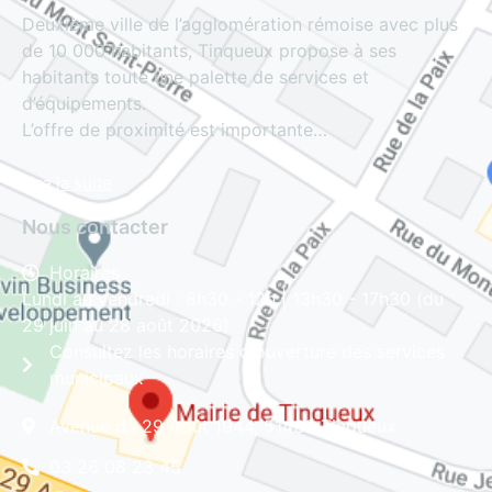
Deuxième ville de l’agglomération rémoise avec plus
de 10 000 habitants, Tinqueux propose à ses
habitants toute une palette de services et
d’équipements.
L’offre de proximité est importante…
Lire la suite
Nous contacter
Horaires
Lundi au vendredi : 8h30 - 12h | 13h30 - 17h30 (du
29 juin au 28 août 2026)
Consultez les horaires d'ouverture des services
municipaux
Avenue du 29 Août 1944, 51430 Tinqueux
03 26 08 23 45