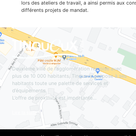
lors des ateliers de travail, a ainsi permis aux con
différents projets de mandat.
Deuxième ville de l’agglomération rémoise avec
plus de 10 000 habitants, Tinqueux propose à ses
habitants toute une palette de services et
d’équipements.
L’offre de proximité est importante…
Lire la suite