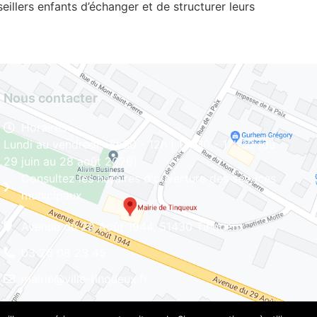
seillers enfants d’échanger et de structurer leurs
Nous contacter
Horaires
Lundi au vendredi : 8h30 - 12h | 13h30 - 17h30 (du
29 juin au 28 août 2026)
Consultez les horaires d'ouverture des services
municipaux
Avenue du 29 Août 1944, 51430 Tinqueux
03 26 08 23 45
mairie@ville-tinqueux.fr