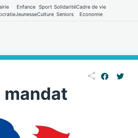
irie
Enfance
Sport
Solidarité
Cadre de vie
cratie
Jeunesse
Culture
Seniors
Economie
u mandat