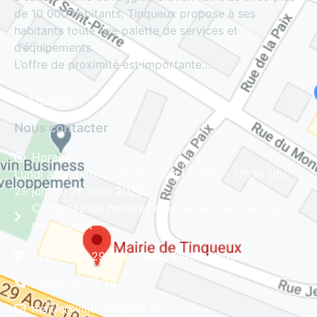
de 10 000 habitants, Tinqueux propose à ses
habitants toute une palette de services et
d’équipements.
L’offre de proximité est importante…
Lire la suite
Nous contacter
Horaires
Lundi au vendredi : 8h30 - 12h | 13h30 - 17h30 (du
29 juin au 28 août 2026)
Consultez les horaires d'ouverture des services
municipaux
Avenue du 29 Août 1944, 51430 Tinqueux
03 26 08 23 45
mairie@ville-tinqueux.fr