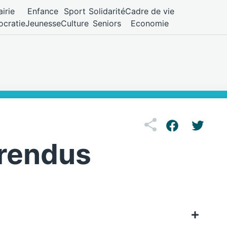
irie
Enfance
Sport
Solidarité
Cadre de vie
cratie
Jeunesse
Culture
Seniors
Economie
rendus