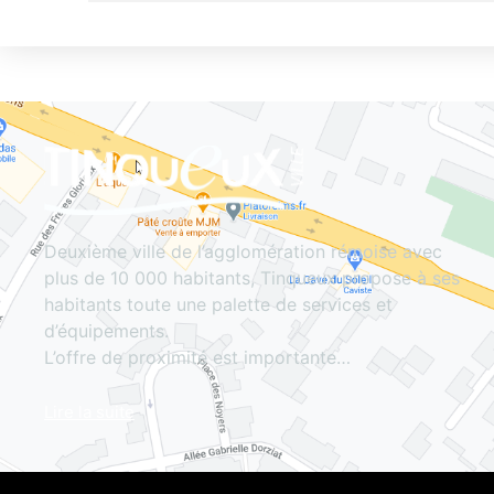
Deuxième ville de l’agglomération rémoise avec
plus de 10 000 habitants, Tinqueux propose à ses
habitants toute une palette de services et
d’équipements.
L’offre de proximité est importante…
Lire la suite