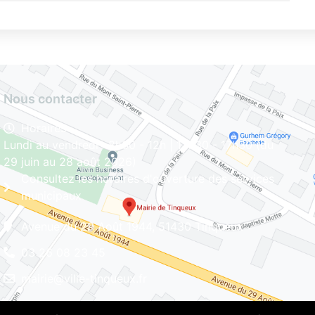
Nous contacter
Horaires
Lundi au vendredi : 8h30 - 12h | 13h30 - 17h30 (du
29 juin au 28 août 2026)
Consultez les horaires d'ouverture des services
municipaux
Avenue du 29 Août 1944, 51430 Tinqueux
03 26 08 23 45
mairie@ville-tinqueux.fr