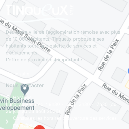
Deuxième ville de l’agglomération rémoise avec plus
de 10 000 habitants, Tinqueux propose à ses
habitants toute une palette de services et
d’équipements.
L’offre de proximité est importante…
Lire la suite
Nous contacter
Horaires
Lundi au vendredi : 8h30 - 12h | 13h30 - 17h30 (du
29 juin au 28 août 2026)
Consultez les horaires d'ouverture des services
municipaux