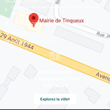
29 juin au 28 août 2026)
Consultez les horaires d'ouverture des services
municipaux
Avenue du 29 Août 1944, 51430 Tinqueux
03 26 08 23 45
mairie@ville-tinqueux.fr
Vous cherchez
un équipement dans
Tinqueux ?
Explorez la ville