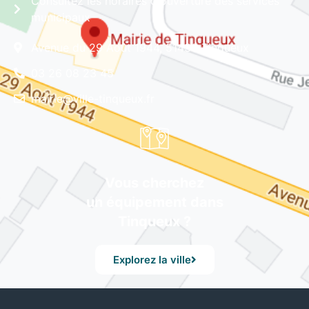
Consultez les horaires d'ouverture des services
municipaux
Avenue du 29 Août 1944, 51430 Tinqueux
03 26 08 23 45
mairie@ville-tinqueux.fr
Vous cherchez
un équipement dans
Tinqueux ?
Explorez la ville