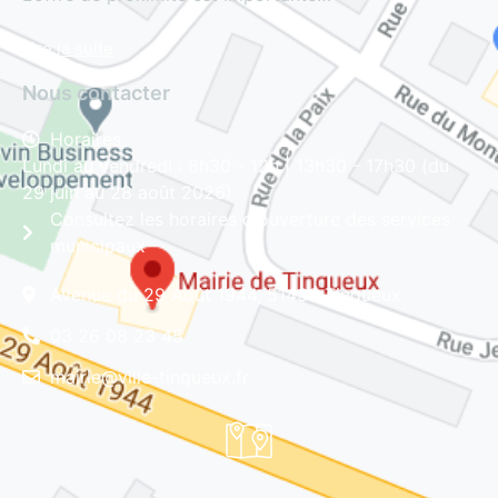
Lire la suite
Nous contacter
Horaires
Lundi au vendredi : 8h30 - 12h | 13h30 - 17h30 (du
29 juin au 28 août 2026)
Consultez les horaires d'ouverture des services
municipaux
Avenue du 29 Août 1944, 51430 Tinqueux
03 26 08 23 45
mairie@ville-tinqueux.fr