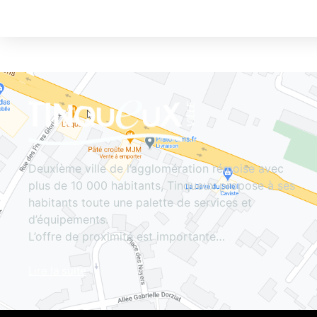
Deuxième ville de l’agglomération rémoise avec
plus de 10 000 habitants, Tinqueux propose à ses
habitants toute une palette de services et
d’équipements.
L’offre de proximité est importante…
Lire la suite