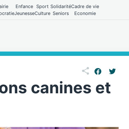
irie
Enfance
Sport
Solidarité
Cadre de vie
cratie
Jeunesse
Culture
Seniors
Economie
ions canines et