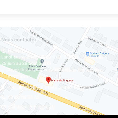
Nous contacter
Horaires
Lundi au vendredi : 8h30 - 12h | 13h30 - 17h30 (du
29 juin au 28 août 2026)
Consultez les horaires d'ouverture des services
municipaux
Avenue du 29 Août 1944, 51430 Tinqueux
03 26 08 23 45
mairie@ville-tinqueux.fr