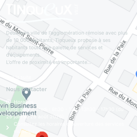
Deuxième ville de l’agglomération rémoise avec plus
de 10 000 habitants, Tinqueux propose à ses
habitants toute une palette de services et
d’équipements.
L’offre de proximité est importante…
Lire la suite
Nous contacter
Horaires
Lundi au vendredi : 8h30 - 12h | 13h30 - 17h30 (du
29 juin au 28 août 2026)
Consultez les horaires d'ouverture des services
municipaux