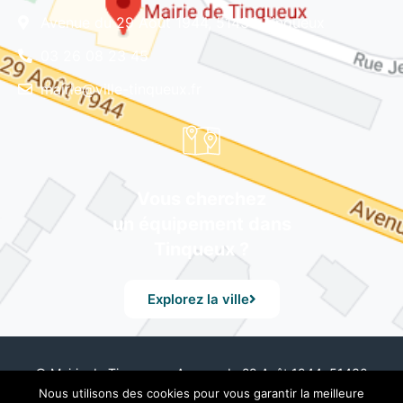
Avenue du 29 Août 1944, 51430 Tinqueux
03 26 08 23 45
mairie@ville-tinqueux.fr
Vous cherchez
un équipement dans
Tinqueux ?
Explorez la ville
© Mairie de Tinqueux – Avenue du 29 Août 1944, 51430
Tinqueux – Tél. 03 26 08 23 45 –
Mentions Légales
– Design
Nous utilisons des cookies pour vous garantir la meilleure