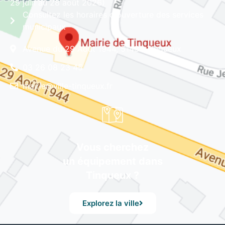
29 juin au 28 août 2026)
Consultez les horaires d'ouverture des services
municipaux
Avenue du 29 Août 1944, 51430 Tinqueux
03 26 08 23 45
mairie@ville-tinqueux.fr
Vous cherchez
un équipement dans
Tinqueux ?
Explorez la ville