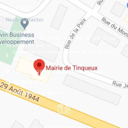
Lire la suite
Nous contacter
Horaires
Lundi au vendredi : 8h30 - 12h | 13h30 - 17h30 (du
29 juin au 28 août 2026)
Consultez les horaires d'ouverture des services
municipaux
Avenue du 29 Août 1944, 51430 Tinqueux
03 26 08 23 45
mairie@ville-tinqueux.fr
Vous cherchez