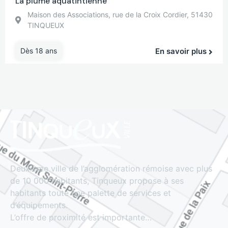
La plume aquatintienne
Maison des Associations, rue de la Croix Cordier, 51430
TINQUEUX
Dès 18 ans
En savoir plus
Deuxième ville de l’agglomération rémoise avec plus
de 10 000 habitants, Tinqueux propose à ses
habitants toute une palette de services et
d’équipements.
L’offre de proximité est importante…