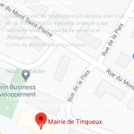
Deuxième ville de l’agglomération rémoise avec plus
de 10 000 habitants, Tinqueux propose à ses
habitants toute une palette de services et
d’équipements.
L’offre de proximité est importante…
Lire la suite
Nous contacter
Horaires
Lundi au vendredi : 8h30 - 12h | 13h30 - 17h30 (du
29 juin au 28 août 2026)
Consultez les horaires d'ouverture des services
municipaux
Avenue du 29 Août 1944, 51430 Tinqueux