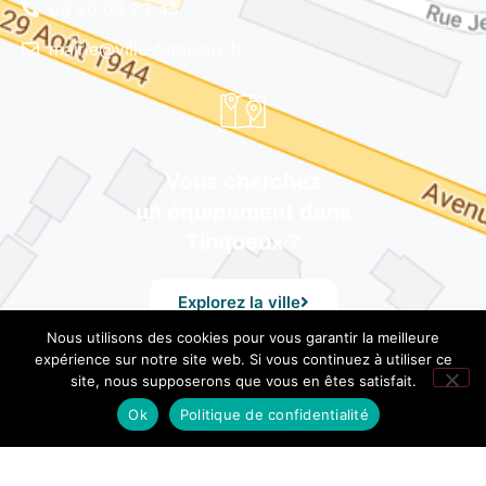
03 26 08 23 45
mairie@ville-tinqueux.fr
Vous cherchez
un équipement dans
Tinqueux ?
Explorez la ville
Nous utilisons des cookies pour vous garantir la meilleure
expérience sur notre site web. Si vous continuez à utiliser ce
site, nous supposerons que vous en êtes satisfait.
© Mairie de Tinqueux – Avenue du 29 Août 1944, 51430
Tinqueux – Tél. 03 26 08 23 45 –
Mentions Légales
– Design
Ok
Politique de confidentialité
by UXid