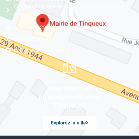
Consultez les horaires d'ouverture des services
municipaux
Avenue du 29 Août 1944, 51430 Tinqueux
03 26 08 23 45
mairie@ville-tinqueux.fr
Vous cherchez
un équipement dans
Tinqueux ?
Explorez la ville