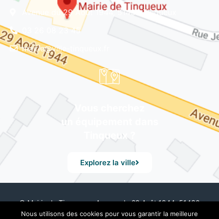
Avenue du 29 Août 1944, 51430 Tinqueux
03 26 08 23 45
mairie@ville-tinqueux.fr
Vous cherchez
un équipement dans
Tinqueux ?
Explorez la ville
© Mairie de Tinqueux – Avenue du 29 Août 1944, 51430
Tinqueux – Tél. 03 26 08 23 45 –
Mentions Légales
– Design
Nous utilisons des cookies pour vous garantir la meilleure