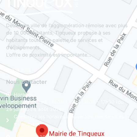
Deuxième ville de l’agglomération rémoise avec plus
de 10 000 habitants, Tinqueux propose à ses
habitants toute une palette de services et
d’équipements.
L’offre de proximité est importante…
Lire la suite
Nous contacter
Horaires
Lundi au vendredi : 8h30 - 12h | 13h30 - 17h30 (du
29 juin au 28 août 2026)
Consultez les horaires d'ouverture des services
municipaux