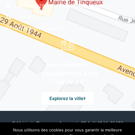
Avenue du 29 Août 1944, 51430 Tinqueux
03 26 08 23 45
mairie@ville-tinqueux.fr
Vous cherchez
un équipement dans
Tinqueux ?
Explorez la ville
© Mairie de Tinqueux – Avenue du 29 Août 1944, 51430
Tinqueux – Tél. 03 26 08 23 45 –
Mentions Légales
– Design
Nous utilisons des cookies pour vous garantir la meilleure