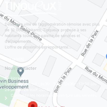
Deuxième ville de l’agglomération rémoise avec plus
de 10 000 habitants, Tinqueux propose à ses
habitants toute une palette de services et
d’équipements.
L’offre de proximité est importante…
Lire la suite
Nous contacter
Horaires
Lundi au vendredi : 8h30 - 12h | 13h30 - 17h30 (du
29 juin au 28 août 2026)
Consultez les horaires d'ouverture des services
municipaux