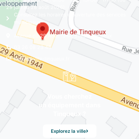
29 juin au 28 août 2026)
Consultez les horaires d'ouverture des services
municipaux
Avenue du 29 Août 1944, 51430 Tinqueux
03 26 08 23 45
mairie@ville-tinqueux.fr
Vous cherchez
un équipement dans
Tinqueux ?
Explorez la ville