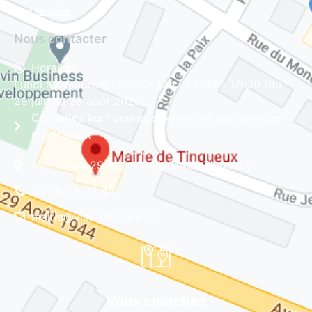
Lire la suite
Nous contacter
Horaires
Lundi au vendredi : 8h30 - 12h | 13h30 - 17h30 (du
29 juin au 28 août 2026)
Consultez les horaires d'ouverture des services
municipaux
Avenue du 29 Août 1944, 51430 Tinqueux
03 26 08 23 45
mairie@ville-tinqueux.fr
Vous cherchez