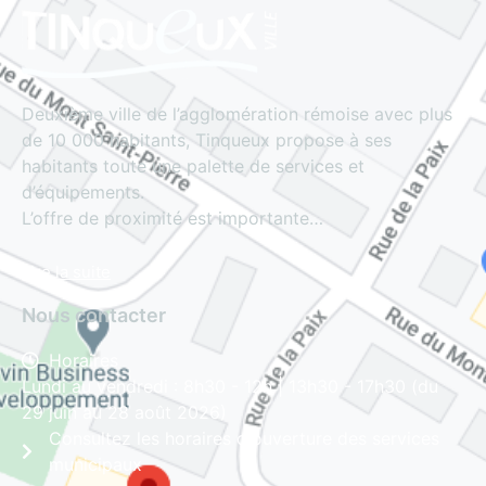
Deuxième ville de l’agglomération rémoise avec plus
de 10 000 habitants, Tinqueux propose à ses
habitants toute une palette de services et
d’équipements.
L’offre de proximité est importante…
Lire la suite
Nous contacter
Horaires
Lundi au vendredi : 8h30 - 12h | 13h30 - 17h30 (du
29 juin au 28 août 2026)
Consultez les horaires d'ouverture des services
municipaux