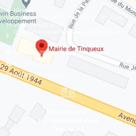
Horaires
Lundi au vendredi : 8h30 - 12h | 13h30 - 17h30 (du
29 juin au 28 août 2026)
Consultez les horaires d'ouverture des services
municipaux
Avenue du 29 Août 1944, 51430 Tinqueux
03 26 08 23 45
mairie@ville-tinqueux.fr
Vous cherchez
un équipement dans
Tinqueux ?