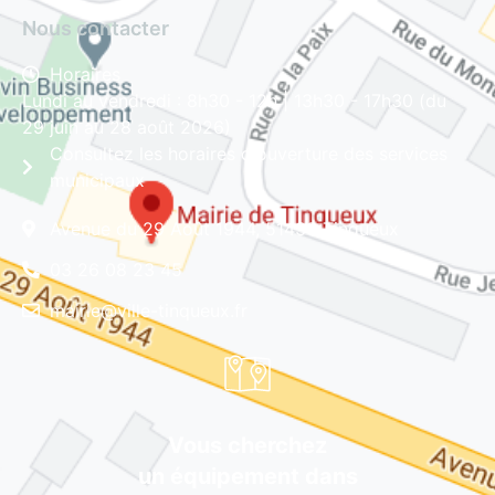
Nous contacter
Horaires
Lundi au vendredi : 8h30 - 12h | 13h30 - 17h30 (du
29 juin au 28 août 2026)
Consultez les horaires d'ouverture des services
municipaux
Avenue du 29 Août 1944, 51430 Tinqueux
03 26 08 23 45
mairie@ville-tinqueux.fr
Vous cherchez
un équipement dans