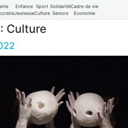
irie
Enfance
Sport
Solidarité
Cadre de vie
cratie
Jeunesse
Culture
Seniors
Economie
 :
Culture
2022