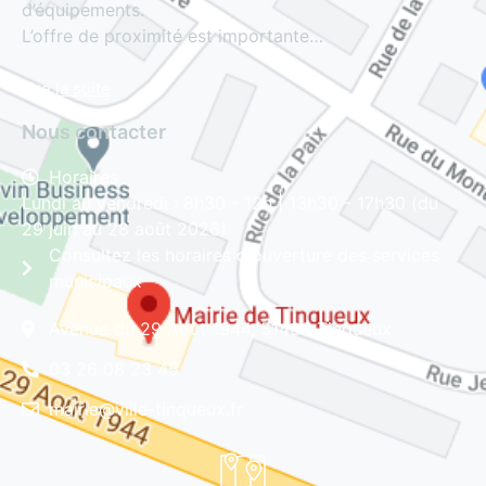
d’équipements.
L’offre de proximité est importante…
Lire la suite
Nous contacter
Horaires
Lundi au vendredi : 8h30 - 12h | 13h30 - 17h30 (du
29 juin au 28 août 2026)
Consultez les horaires d'ouverture des services
municipaux
Avenue du 29 Août 1944, 51430 Tinqueux
03 26 08 23 45
mairie@ville-tinqueux.fr