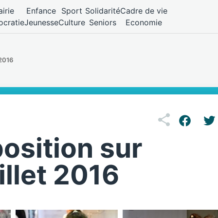
irie
Enfance
Sport
Solidarité
Cadre de vie
cratie
Jeunesse
Culture
Seniors
Economie
 2016
osition sur
illet 2016