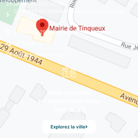
29 juin au 28 août 2026)
Consultez les horaires d'ouverture des services
municipaux
Avenue du 29 Août 1944, 51430 Tinqueux
03 26 08 23 45
mairie@ville-tinqueux.fr
Vous cherchez
un équipement dans
Tinqueux ?
Explorez la ville