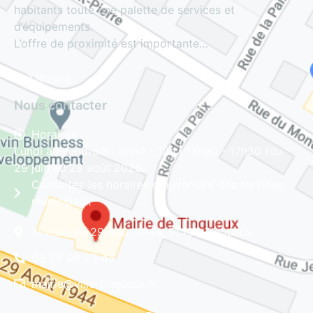
habitants toute une palette de services et
d’équipements.
L’offre de proximité est importante…
Lire la suite
Nous contacter
Horaires
Lundi au vendredi : 8h30 - 12h | 13h30 - 17h30 (du
29 juin au 28 août 2026)
Consultez les horaires d'ouverture des services
municipaux
Avenue du 29 Août 1944, 51430 Tinqueux
03 26 08 23 45
mairie@ville-tinqueux.fr