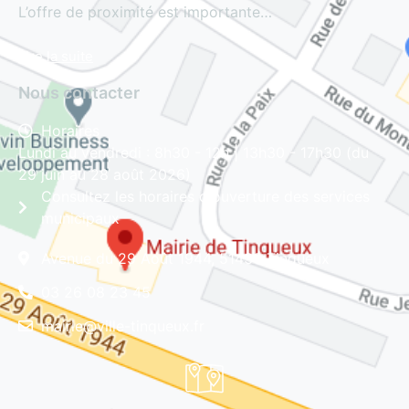
L’offre de proximité est importante…
Lire la suite
Nous contacter
Horaires
Lundi au vendredi : 8h30 - 12h | 13h30 - 17h30 (du
29 juin au 28 août 2026)
Consultez les horaires d'ouverture des services
municipaux
Avenue du 29 Août 1944, 51430 Tinqueux
03 26 08 23 45
mairie@ville-tinqueux.fr