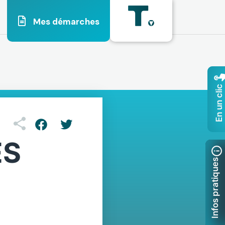
Mes démarches
En un clic
ES
Infos pratiques