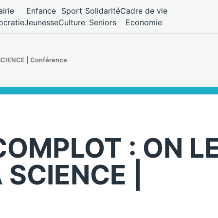
irie
Enfance
Sport
Solidarité
Cadre de vie
cratie
Jeunesse
Culture
Seniors
Economie
SCIENCE | Conférence
COMPLOT : ON L
A SCIENCE |