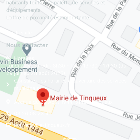
habitants toute une palette de services et
d’équipements.
L’offre de proximité est importante…
Lire la suite
Nous contacter
Horaires
Lundi au vendredi : 8h30 - 12h | 13h30 - 17h30 (du
29 juin au 28 août 2026)
Consultez les horaires d'ouverture des services
municipaux
Avenue du 29 Août 1944, 51430 Tinqueux
03 26 08 23 45
mairie@ville-tinqueux.fr