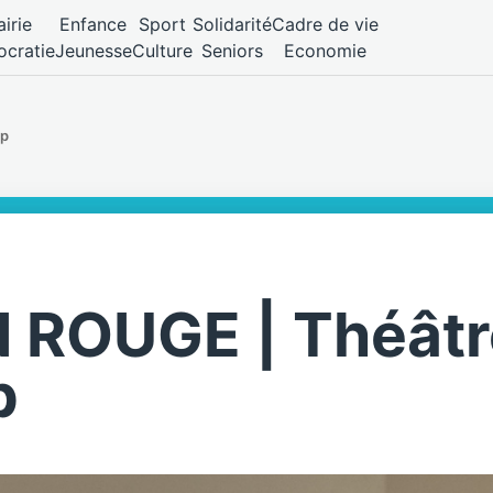
irie
Enfance
Sport
Solidarité
Cadre de vie
cratie
Jeunesse
Culture
Seniors
Economie
up
 ROUGE | Théâtr
p