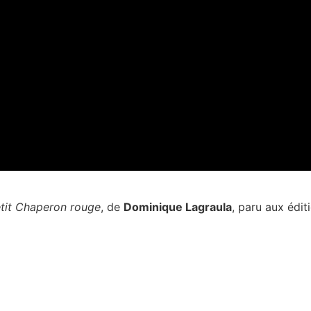
tit Chaperon rouge
, de
Dominique Lagraula
, paru aux édi