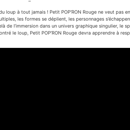
–
 du loup à tout jamais ! Petit POP’RON Rouge ne veut pas en r
tiples, les formes se déplient, les personnages s’échappen
delà de l’immersion dans un univers graphique singulier, le s
contré le loup, Petit POP’RON Rouge devra apprendre à respi