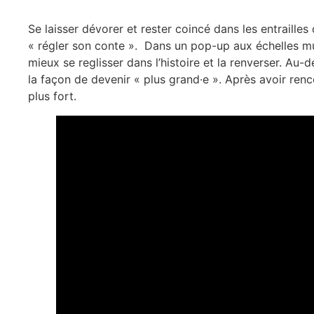
Se laisser dévorer et rester coincé dans les entrailles
« régler son conte ». Dans un pop-up aux échelles mul
mieux se reglisser dans l’histoire et la renverser. Au-
la façon de devenir « plus grand·e ». Après avoir ren
plus fort.