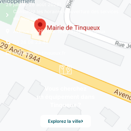
29 juin au 28 août 2026)
Consultez les horaires d'ouverture des services
municipaux
Avenue du 29 Août 1944, 51430 Tinqueux
03 26 08 23 45
mairie@ville-tinqueux.fr
Vous cherchez
un équipement dans
Tinqueux ?
Explorez la ville