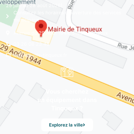
29 juin au 28 août 2026)
Consultez les horaires d'ouverture des services
municipaux
Avenue du 29 Août 1944, 51430 Tinqueux
03 26 08 23 45
mairie@ville-tinqueux.fr
Vous cherchez
un équipement dans
Tinqueux ?
Explorez la ville