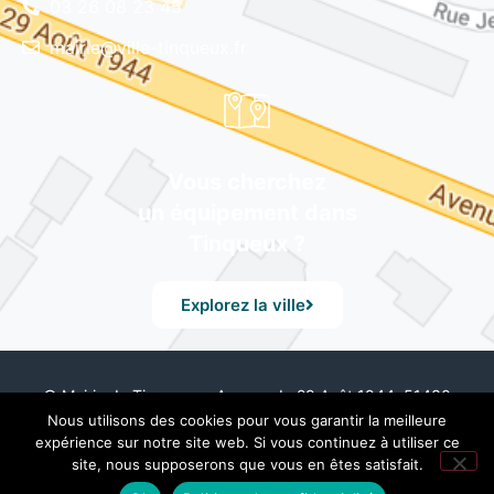
03 26 08 23 45
mairie@ville-tinqueux.fr
Vous cherchez
un équipement dans
Tinqueux ?
Explorez la ville
© Mairie de Tinqueux – Avenue du 29 Août 1944, 51430
Tinqueux – Tél. 03 26 08 23 45 –
Mentions Légales
– Design
Nous utilisons des cookies pour vous garantir la meilleure
by UXid
expérience sur notre site web. Si vous continuez à utiliser ce
site, nous supposerons que vous en êtes satisfait.