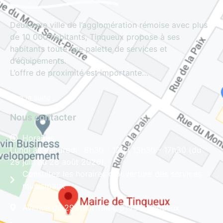
Deuxième ville de l’agglomération rémoise avec plus
de 10 000 habitants, Tinqueux propose à ses
habitants toute une palette de services et
d’équipements.
L’offre de proximité est importante…
Lire la suite
Nous contacter
Horaires
Lundi au vendredi : 8h30 - 12h | 13h30 - 17h30 (du
29 juin au 28 août 2026)
Consultez les horaires d'ouverture des services
municipaux
Avenue du 29 Août 1944, 51430 Tinqueux