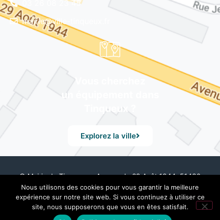
03 26 08 23 45
mairie@ville-tinqueux.fr
Vous cherchez
un équipement dans
Tinqueux ?
Explorez la ville
© Mairie de Tinqueux – Avenue du 29 Août 1944, 51430
Tinqueux – Tél. 03 26 08 23 45 –
Mentions Légales
– Design
Nous utilisons des cookies pour vous garantir la meilleure
by UXid
expérience sur notre site web. Si vous continuez à utiliser ce
site, nous supposerons que vous en êtes satisfait.