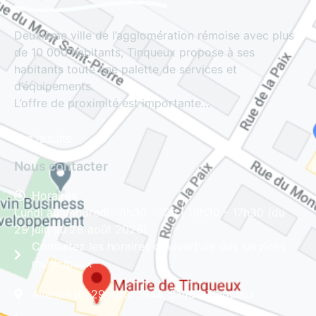
Deuxième ville de l’agglomération rémoise avec plus
de 10 000 habitants, Tinqueux propose à ses
habitants toute une palette de services et
d’équipements.
L’offre de proximité est importante…
Lire la suite
Nous contacter
Horaires
Lundi au vendredi : 8h30 - 12h | 13h30 - 17h30 (du
29 juin au 28 août 2026)
Consultez les horaires d'ouverture des services
municipaux
Avenue du 29 Août 1944, 51430 Tinqueux