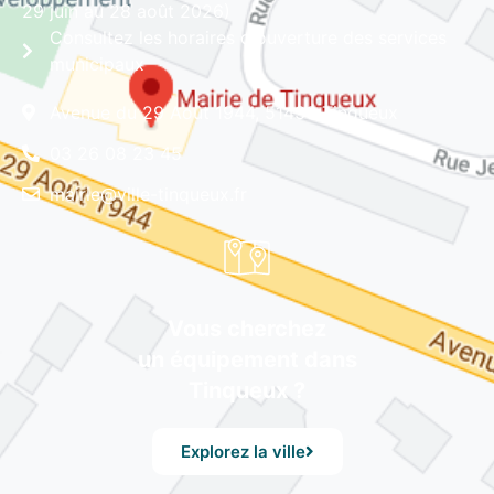
29 juin au 28 août 2026)
Consultez les horaires d'ouverture des services
municipaux
Avenue du 29 Août 1944, 51430 Tinqueux
03 26 08 23 45
mairie@ville-tinqueux.fr
Vous cherchez
un équipement dans
Tinqueux ?
Explorez la ville