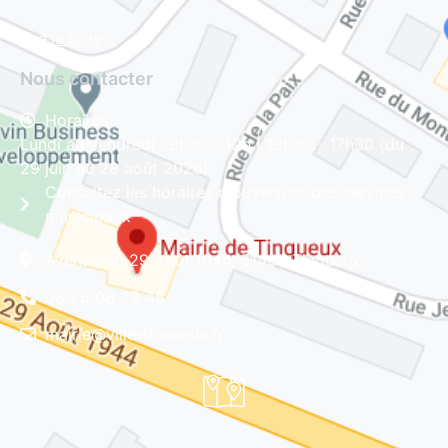
Lire la suite
Nous contacter
Horaires
Lundi au vendredi : 8h30 - 12h | 13h30 - 17h30 (du
29 juin au 28 août 2026)
Consultez les horaires d'ouverture des services
municipaux
Avenue du 29 Août 1944, 51430 Tinqueux
03 26 08 23 45
mairie@ville-tinqueux.fr