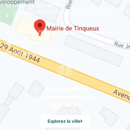
29 juin au 28 août 2026)
Consultez les horaires d'ouverture des services
municipaux
Avenue du 29 Août 1944, 51430 Tinqueux
03 26 08 23 45
mairie@ville-tinqueux.fr
Vous cherchez
un équipement dans
Tinqueux ?
Explorez la ville