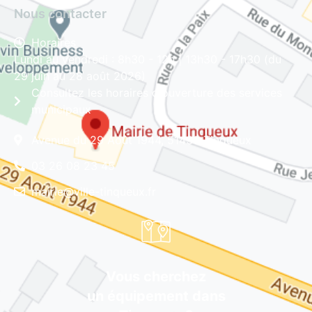
Nous contacter
Horaires
Lundi au vendredi : 8h30 - 12h | 13h30 - 17h30 (du
29 juin au 28 août 2026)
Consultez les horaires d'ouverture des services
municipaux
Avenue du 29 Août 1944, 51430 Tinqueux
03 26 08 23 45
mairie@ville-tinqueux.fr
Vous cherchez
un équipement dans